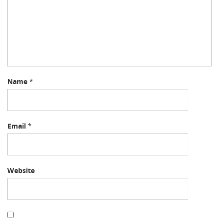
a
t
i
o
n
Name
*
Email
*
Website