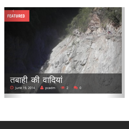
‹
›
FEATURED
तबाही की वादियां
June 19, 2014
pcadm
2
0