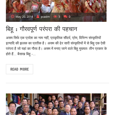
t
s
May 20, 2014
pcadm
3
0
n
बिहू : गौरवपूर्ण परंपरा की पहचान
a
v
असम सिर्फ एक प्रदेश का नाम नहीं, प्राकृतिक सौंदर्य, प्रेम, विभिन्न संस्कृतियों
इत्यादि की झलक का प्रतीक है। असम की ढेर सारी संस्कृतियों में से बिहू एक ऐसी
i
परंपरा है जो यहां का गौरव है। असम में मनाए जाने वाले बिहू मुख्यतः तीन प्रकार के
होते हैं... बैसाख बिहू -…
g
a
READ MORE
t
i
o
n