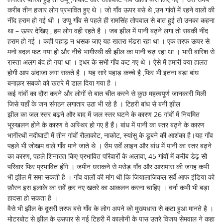
करीब तीन हजार लोग प्रभावित हुए थे । जो गाँव ऊपर बसे थे ,उन गांवों में रहने वालों की
नींद हराम हो गई थी । उप्पू गाँव से पहले ही रामसिंह तोपवाल से बात हुई तो उनका कहना
था – ऊपर देखिए , हम लोग वही रहते है । जब झील में पानी बढ़ने लगा तो सबकी नींद
हराम हो गई । कही पहाड़ न धसक जाए यह खतरा मंडरा रहा था । एक तरफ ऊपर से
मनो बदल फट गया हो और नीचे भागीरथी की झील का पानी चढ़ रहा था । भारी बारिश से
रास्ता अलग बंद हो गया था । इधर के सभी गाँव कट गए थे । ऐसे में हमारी क्या हालत
होगी आप अंदाजा लगा सकते है । यह सारे पहाड़ कच्चे है ,फिर भी इतना बड़ा बांध
बनाक़र सबको को खतरे में डाल दिया गया है ।
कई गांवों का दौरा करने और लोगों से बात चीत करने से कुछ महत्वपूर्ण जानकारी मिली
जिसे यहाँ के जन संगठन लगातार उठा भी रहे है । टिहरी बांध से बनी झील
झील का जल स्तर बढ़ने और बाद में जल स्तर घटने के कारण 26 गांवों में नियमित
भूस्खलन होने के कारण वे अस्थिर हो गए है हैं। बांध में पानी का स्तर बढ़ने के कारण
भागीरथी नदीघाटी में तीन गांवों रौलाकोट, नाकोट, स्यांसु के डूबने की आशंका है।यह गाँव
पहले भी जोखम वाले गाँव माने जाते थे । रीम सर्वे लाइन और बांध में पानी का स्तर बढ़ने
का कारण, पहले शिनाख्त किए प्रभावित परिवारों के अलावा, 45 गांवों में करीब डेढ़ सौ
परिवार फिर प्रभावित होंगे । जमीन धसकने से मरोड़ गाँव और आसपास की जगह कभी
भी झील में समा सकती है । गाँव वालों की मांग थी कि जियालाजिकल सर्वे आफ इंडिया को
फ़ौरन इस इलाके का सर्वे क़र नए खतरे का आकलन करना चाहिए । वर्ना कभी भी बड़ा
हादसा हो सकता है ।
वैसे भी झील के दूसरी तरफ बसे गाँव के लोग अपने को मुख्यधारा से कटा हुआ मानते है ।
मोटरबोट से झील के उसपार से नई टिहरी में कालोनी के पास उतरे विजय सेमवाल ने कहा