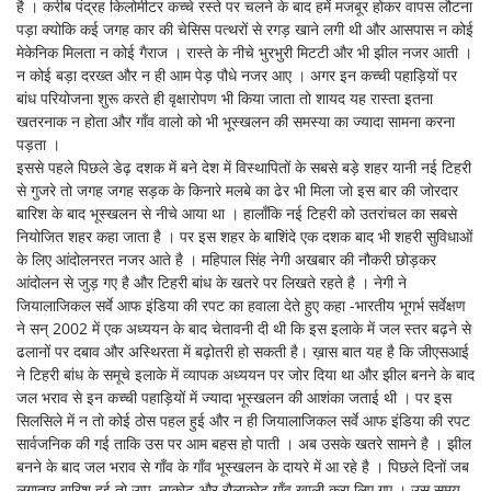
है । करीब पंद्रह किलोमीटर कच्चे रस्ते पर चलने के बाद हमें मजबूर होकर वापस लौटना
पड़ा क्योकि कई जगह कार की चेसिस पत्थरों से रगड़ खाने लगी थी और आसपास न कोई
मेकेनिक मिलता न कोई गैराज । रास्ते के नीचे भुरभुरी मिटटी और भी झील नजर आती ।
न कोई बड़ा दरख्त और न ही आम पेड़ पौधे नजर आए । अगर इन कच्ची पहाड़ियों पर
बांध परियोजना शुरू करते ही वृक्षारोपण भी किया जाता तो शायद यह रास्ता इतना
खतरनाक न होता और गाँव वालो को भी भूस्खलन की समस्या का ज्यादा सामना करना
पड़ता ।
इससे पहले पिछले डेढ़ दशक में बने देश में विस्थापितों के सबसे बड़े शहर यानी नई टिहरी
से गुजरे तो जगह जगह सड़क के किनारे मलबे का ढेर भी मिला जो इस बार की जोरदार
बारिश के बाद भूस्खलन से नीचे आया था । हालाँकि नई टिहरी को उतरांचल का सबसे
नियोजित शहर कहा जाता है । पर इस शहर के बाशिंदे एक दशक बाद भी शहरी सुविधाओं
के लिए आंदोलनरत नजर आते है । महिपाल सिंह नेगी अखबार की नौकरी छोड़कर
आंदोलन से जुड़ गए है और टिहरी बांध के खतरे पर लिखते रहते है । नेगी ने
जियालाजिकल सर्वे आफ इंडिया की रपट का हवाला देते हुए कहा -भारतीय भूगर्भ सर्वेक्षण
ने सन् 2002 में एक अध्ययन के बाद चेतावनी दी थी कि इस इलाके में जल स्तर बढ़ने से
ढलानों पर दबाव और अस्थिरता में बढ़ोतरी हो सकती है। ख़ास बात यह है कि जीएसआई
ने टिहरी बांध के समूचे इलाके में व्यापक अध्ययन पर जोर दिया था और झील बनने के बाद
जल भराव से इन कच्ची पहाड़ियों में ज्यादा भूस्खलन की आशंका जताई थी । पर इस
सिलसिले में न तो कोई ठोस पहल हुई और न ही जियालाजिकल सर्वे आफ इंडिया की रपट
सार्वजनिक की गई ताकि उस पर आम बहस हो पाती । अब उसके खतरे सामने है । झील
बनने के बाद जल भराव से गाँव के गाँव भूस्खलन के दायरे में आ रहे है । पिछले दिनों जब
लगातार बारिश हुई तो उप्पू ,नाकोट और रौलाकोट गाँव खाली करा लिए गए । उस समय