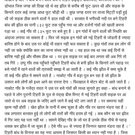
डोभाल जिस जगह को दिखा रहे थे वह झील से करीब सौ फुट ऊपर थी और सड़क के
किनारे दरार कई जगह आधा फुट चौड़ी थी । कुछ जगह दरार पर ताजा मिट्टी पड़ी हुई
थी जो सड़क ठीक करने वालों ने डाल रखी थी । बरसात में भगीरथी नदी पर बने टिहरी
बांध की झील का पानी ८३२ फुट तक पहुँच गया था और दर्जनों गांवों को खाली करना
पड़ा था । कई गाँव तो ८३५ फुट पर बसे हुए है । इन गांवों में रहने वालों की स्थिति का
अंदाजा लगाया जा सकता है । फिर जो सड़क इन गांवों को नई टिहरी से जोडती है ज्यादा
बारिश होने के बाद उस पर कोई भी वाहन नही चल सकता है । कुछ गांवों तक हम लोग भी
नही जा सके क्योकि कार का जाना संभव नही था । यह हाल तब था जब कई दिनों से
बारिश नही हुई और मौसम ठीक था । पर इस सड़क पर कई बार लगता की अब गिरे तो
तब गिरे । उप्पू गाँव तक पहुँचते पहुँचते टिहरी बांध से बनी झील के किनारे लगे पहाड़ पर
बसे गांवों में रहने वालों की त्रासदी समझ में आ जाती है । कई गाँव झील में समा चुके है
तो कई गाँव झील में समाने वाले है । नाकोट गाँव में बड़ा पुल बन रहा है जो झील के
उसपर बसे लोगों को इधर आने का रास्ता देगा । फिलहाल वे मोटर बोट से आते जाते है ।
नाकोट गाँव के गजेंद्र रावत ने उस पर बसे गांवों की व्यथा सुनाते हुए कहा – बांध बनाने से
पहले ये लोग पुरानी टिहरी के पुल से पंद्रह बीस मिनट में नई टिहरी वाली सड़क पर आ
जाते थे पर अब सड़क के जरिए आने जाने में कई घंटे लग जाते है । पर समस्या यही
ख़त्म नही होती । खेत झील के पानी में समा चुका है और गाँव पर खतरा मंडरा रहा है ।
जब लगातार बरसात हुई तो लोगों की रातों की नींद हराम हो गई । कब कौन सा घर झील
में गिर जाए यह पता नहीं था । सामने देखिए गाँव के जो घर है उनके ठीक नीचे से पहाड़
धसक कर झील में जा चुका है । ऐसे गाँव ७० से ज्यादा है जिनपर खतरा मंडरा रहा है । ‘
टिहरी बांध के विनास का यह नया आयाम है जिसपर किसी का ध्यान नही गया है । जिस