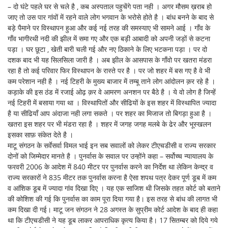
– दो घंटे पहले घर से चले है , कब अस्पताल पहुचेंगे पता नही । अगर मौसम ख़राब हो
जाए तो उस पार गांवों में रहने वाले लोग भगवान के भरोसे होते है । बांध बनने के बाद से
बड़े पैमाने पर विस्थापन हुआ और कई नई तरह की समस्याए भी सामने आई । गाँव के
गाँव भागीरथी नदी की झील में समा गए और एक बड़ी आबादी को अपनी जड़ों से कटना
पड़ा । घर छूटा , खेती बारी चली गई और नए ठिकाने के लिए भटकना पड़ा । पर दो
दशक बाद भी यह सिलसिला जारी है । अब झील के आसपास के गाँवो पर खतरा मंडरा
रहा है तो कई परिवार फिर विस्थापन के रास्ते पर है । पर जो शहर में बस गए है वे भी
कम परेशान नही है । नई टिहरी के मुख्य बाजार में तम्बू ताने लोग आंदोलन क़र रहे है ।
कड़ाके की इस ठंड में रजाई ओढ़ क़र वे आमरण अनशन पर बैठे है । ये वो लोग है जिन्हें
नई टिहरी में बसाया गया था । विस्थापितों और सीढियों के इस शहर में विस्थापित ज्यादा
है या सीढियाँ आप अंदाजा नही लगा सकते । पर शहर का मिजाज तो बिगड़ा हुआ है ।
खतरा इस शहर पर भी मंडरा रहा है । शहर में जगह जगह मलबे के ढेर और भूस्खलन
इसका साफ़ संकेत देते है ।
माटू संगठन के सर्वेसर्वा विमल भाई इन सब सवालों को लेकर टीएचडीसी व राज्य सरकार
दोनों को जिम्मेदार मानते है । पुनर्वास के सवाल पर उन्होंने कहा – सर्वोच्च न्यायालय के
फरवरी 2006 के आदेश में 840 मीटर पर पुनर्वास करने का निर्देश था लेकिन केन्द्र व
राज्य सरकारों ने 835 मीटर तक पुनर्वास करना है ऐसा शपथ पत्र देकर पूर्ण डूब में कम
व आंशिक डूब में ज्यादा गांव दिखा दिए । यह एक साजिश थी जिसके तहत कोर्ट को बताने
की कोशिश की गई कि पुनर्वास का काम पूरा दिया गया है। इस तरह से बांध की लागत भी
कम दिखा दी गई। माटू जन संगठन ने 28 अगस्त के सुप्रीम कोर्ट आदेश के बाद ही कहा
था कि टीएचडीसी ने यह डूब लाकर आपराधिक कृत्य किया है। 17 सितम्बर को दिये गये