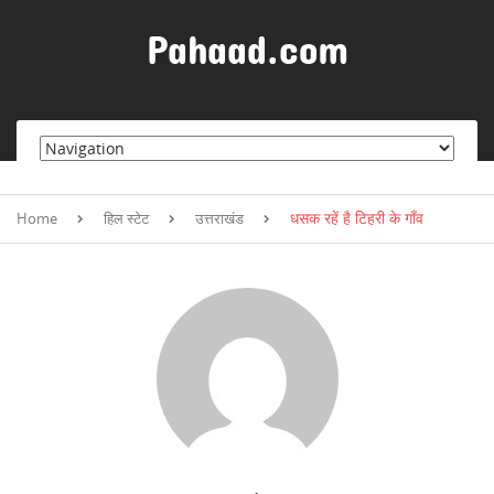
S
k
Pahaad.com
i
p
t
o
c
o
n
धसक रहें है टिहरी के गाँव
t
Home
हिल स्टेट
उत्तराखंड
e
n
t