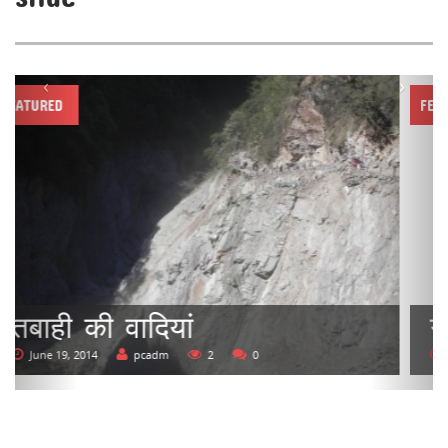
‹
›
FEATURED
गौरीकुंड
June 12, 2014
pcadm
4
0