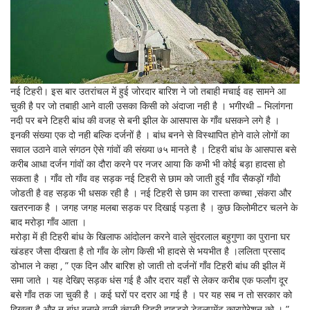
नई टिहरी। इस बार उतरांचल में हुई जोरदार बारिश ने जो तबाही मचाई वह सामने आ
चुकी है पर जो तबाही आने वाली उसका किसी को अंदाजा नही है । भगीरथी – भिलांगना
नदी पर बने टिहरी बांध की वजह से बनी झील के आसपास के गाँव धसकने लगे है ।
इनकी संख्या एक दो नही बल्कि दर्जनों है । बांध बनने से विस्थापित होने वाले लोगों का
सवाल उठाने वाले संगठन ऐसे गांवों की संख्या ७५ मानते है । टिहरी बांध के आसपास बसे
करीब आधा दर्जन गांवों का दौरा करने पर नजर आया कि कभी भी कोई बड़ा हादसा हो
सकता है । गाँव तो गाँव वह सड़क नई टिहरी से छाम को जाती हुई गाँव सैकड़ों गाँवो
जोडती है वह सड़क भी धसक रही है । नई टिहरी से छाम का रास्ता कच्चा ,संकरा और
खतरनाक है । जगह जगह मलबा सड़क पर दिखाई पड़ता है । कुछ किलोमीटर चलने के
बाद मरोड़ा गाँव आता ।
मरोड़ा में ही टिहरी बांध के खिलाफ आंदोलन करने वाले सुंदरलाल बहुगुणा का पुराना घर
खंडहर जैसा दीखता है तो गाँव के लोग किसी भी हादसे से भयभीत है ।ललिता प्रसाद
डोभाल ने कहा , ” एक दिन और बारिश हो जाती तो दर्जनों गाँव टिहरी बांध की झील में
समा जाते । यह देखिए सड़क धंस गई है और दरार यहाँ से लेकर करीब एक फर्लांग दूर
बसे गाँव तक जा चुकी है । कई घरों पर दरार आ गई है । पर यह सब न तो सरकार को
दिखता है और न बांध बनाने वाली कंपनी टिहरी हाइड्रो डेवलपमेंट कारपोरेशन को । ”