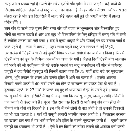
तरह जमीन धसक रही है उससे देर सबेर दर्जनों गाँव झील में समा जाएंगे। बड़े बांधों के
खिलाफ आंदोलन छेड़ने वाले माटू संगठन का मानना है कि इस क्षेत्र में ७५ गांवों पर खतरा
मंडरा रहा है और इस सिलसिले में जल्द कोई पहल नही हुई तो अगली बारिश में हालत
गंभीर होंगे ।
छाम गाँव के रहने वाले पूरण सिंह राणा बांध की वजह से भूस्खलन और विस्थापित हुए
लोगों का सवाल उठाते है और अब खुद भी विस्थापितों के लिए हरिद्वार में बसाए गाँव में रहते
है क्योकि उनका घर नही बचा । बाद में दूसरे भाइयों ने और ऊँचाई पर घर बनाया जहाँ वे
जाते रहते है । राणा ने बताया , ‘ कुछ समय पहले माटू जन संगठन ने नई टिहरी,
उत्तराखंड में ‘‘टिहरी बांध से नई डूब?’’ विषय पर एक संगोष्ठी का आयोजन किया। जिसमें
टिहरी बांध की डूब के विभिन्न आयामों पर चर्चा की गयी। पिछले दिनों टिहरी बांध जलाशय
को भरने की जो प्रक्रिया की गई उसके असरों पर माटू जनसंगठन की ओर से नागेन्द्र
जगूड़ी ने एक रिपोर्ट प्रस्तुत की जिसमें बताया गया कि 75 गांवों छोटे-बडे पर भूस्खलन,
धंसाव, भूमि कटान के असर और उनके झील में आने का खतरा है । इसके आलावा
दिचली-गमरी पट्टी में 40 गांवों रास्ते बंद होने से खाद्यान्न का संकट पैदा हो गया है ।
ढूंगमंदार पट्टी के 27 गांवों के रास्ते बंद हुए तो धारमंडल क्षेत्र के रास्ते डूबे। चम्बा-
धरासू मार्ग भी धंसा ।रिपोर्ट में यह भी कहा गया कि स्यांसू, नगुण, जलकुर आदि नदियों मे
गाद रूकने से डेल्टा बने है। पूरण सिंह राणा नई टिहरी से आगे उप्पू गाँव तक झील के
किनारे बसे गांवों को दिखाते है । इन गाँव में बसे लोगों से बात होती है तो उनकी दिक्कतों
का भी पता चलता है । यहाँ की समूची आबादी भयभीत नजर आती है । फिलहाल बरसात
का खतरा टल गया है पर भारी बारिश और झील के चलते भूस्खलन जारी है । दूसरी तरफ
पहाड़ों का धसकना भी जारी है । ऐसे में हर किसी को हमेशा हादसे की आशंका बनी रहती