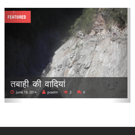
‹
›
FEATURED
तबाही की वादियां
June 19, 2014
pcadm
2
0