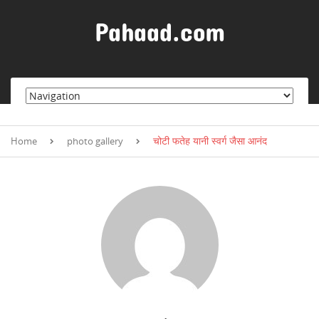
S
k
Pahaad.com
i
p
t
o
c
o
n
चोटी फतेह यानी स्वर्ग जैसा आनंद
t
Home
photo gallery
e
n
t