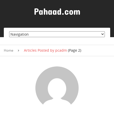
S
k
Pahaad.com
i
p
t
o
c
o
n
Articles Posted by pcadm
(Page 2)
t
Home
e
n
t