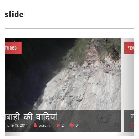
slide
‹
›
FEATURED
गौरीकुंड
June 12, 2014
pcadm
4
0